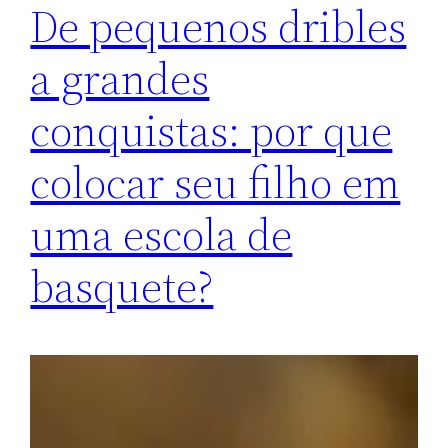
De pequenos dribles
a grandes
conquistas: por que
colocar seu filho em
uma escola de
basquete?