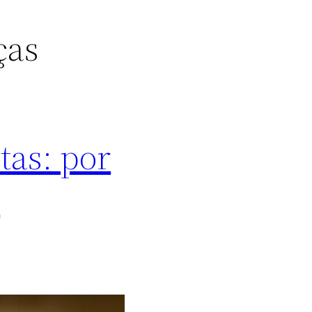
ças
tas: por
e