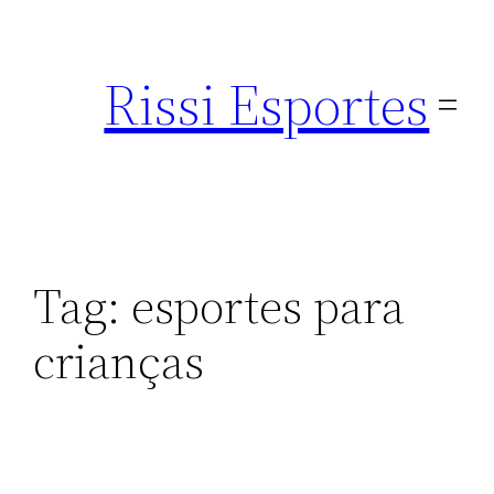
Pular
para
Rissi Esportes
o
conteúdo
Tag:
esportes para
crianças