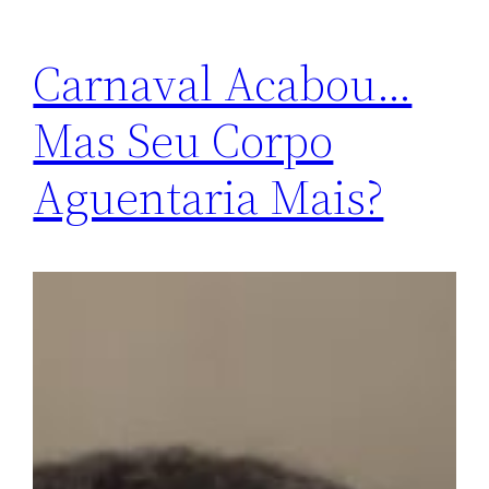
Carnaval Acabou…
Mas Seu Corpo
Aguentaria Mais?